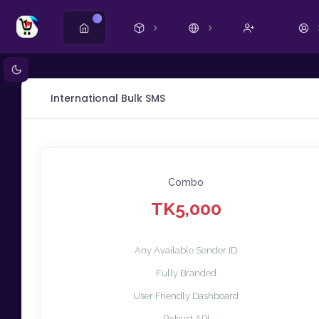
Új!
International Bulk SMS
Combo
TK5,000
Any Available Sender ID
Fully Branded
User Friendly Dashboard
Robust API